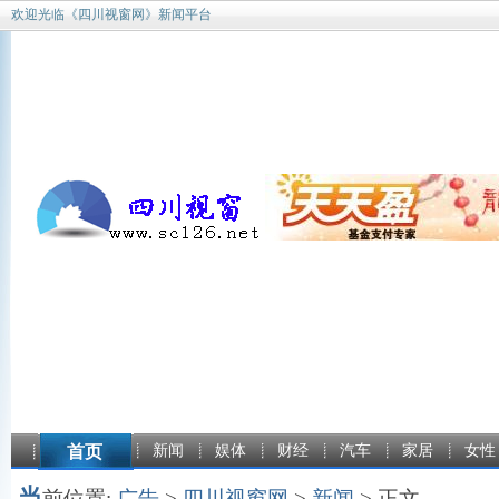
欢迎光临《四川视窗网》新闻平台
首页
新闻
娱体
财经
汽车
家居
女性
当
前位置:
广告
>
四川视窗网
>
新闻
> 正文