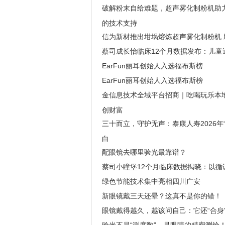
破解粉末自给难题，超声雾化制粉机助
的技术支持
信为新材推出坩埚熔炼超声雾化制粉机
蔡司成长怡临床12个月数据发布：儿
EarFun丽耳创始人入选福布斯榜
EarFun丽耳创始人入选福布斯榜
金信息技术全域平台招商｜吃喝玩乐本地
创财富
三十而立，守护无声：泰康人寿2026年
白
配眼镜去哪里验光最靠谱？
蔡司小瞳堡12个月临床数据揭晓：以
绿色节能技术集中亮相四川广安
新眼镜戴三天还晕？这真不是你的错！
眼镜戴得越久，越该问自己：它还“合身