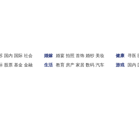
苏
国内
国际
社会
婚嫁
婚宴
拍照
首饰
婚纱
美妆
健康
寻医
际
股票
基金
金融
生活
教育
房产
家居
数码
汽车
游戏
国内