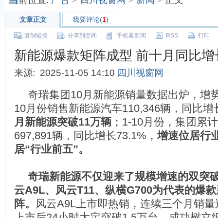
文章正文
我要评论(
1
)
复制链接
分享到空间
手机看新闻
RSS
打印
新能源爆款矩阵成型 前十月同比增长7
来源: 2025-11-05 14:10
四川视窗网
奇瑞集团10月新能源销量数据出炉，增
10月份销售新能源汽车110,346辆，同比增长
月新能源突破11万辆
；1-10月份，集团累
697,891辆，同比增长73.1%，
增速位居行
居“行业前五”
。
奇瑞新能源不仅迎来了规模增速的双突
云A9L、风云T11、纵横G700为代表的爆
阵。
风云A9L上市即热销，连续三个月销量过
上市后24小时大定突破1.5万台，成功树