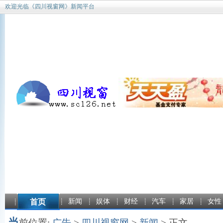
欢迎光临《四川视窗网》新闻平台
首页
新闻
娱体
财经
汽车
家居
女性
当
前位置:
广告
>
四川视窗网
>
新闻
> 正文