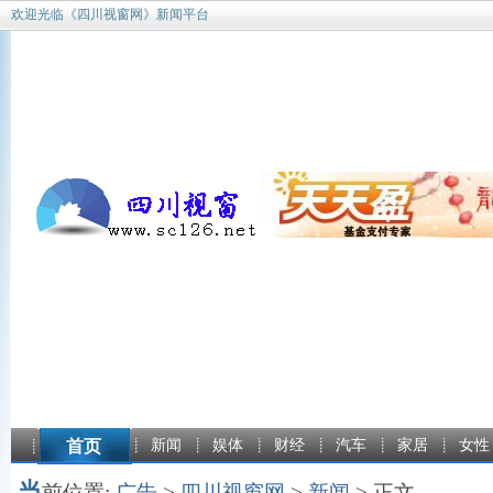
欢迎光临《四川视窗网》新闻平台
首页
新闻
娱体
财经
汽车
家居
女性
当
前位置:
广告
>
四川视窗网
>
新闻
> 正文