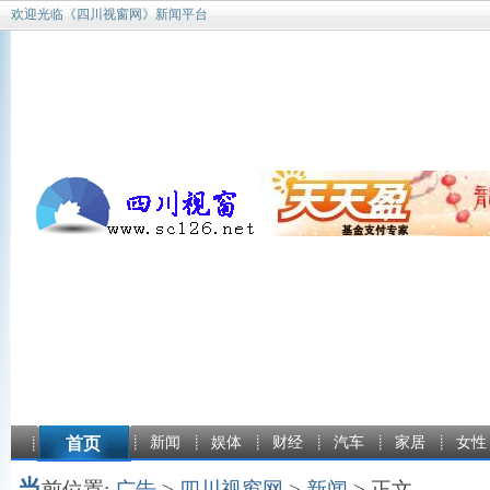
欢迎光临《四川视窗网》新闻平台
首页
新闻
娱体
财经
汽车
家居
女性
当
前位置:
广告
>
四川视窗网
>
新闻
> 正文