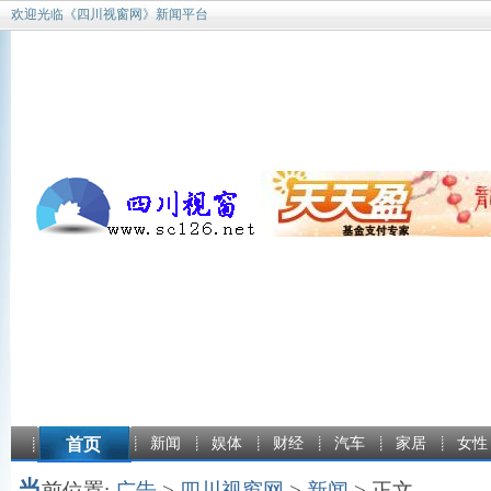
欢迎光临《四川视窗网》新闻平台
首页
新闻
娱体
财经
汽车
家居
女性
当
前位置:
广告
>
四川视窗网
>
新闻
> 正文