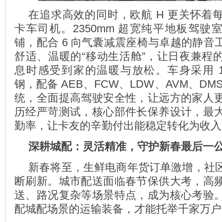
在追求高效的同时，欧航 H 更关怀着
卡车司机。2350mm 超宽纯平地板驾驶室、
铺，配合 6 向气囊减震座椅与卓越的静音
舒适、温暖的“移动生活舱”，让日夜兼程
息时感受到家的温暖与放松。车身采用 15
钢，配备 AEB、FCW、LDW、AVM、DM
统，全面提高驾驶安全性，让远方的家人
历经严苛测试，核心部件长保养设计，最
勤率，让卡友的辛勤付出能稳定转化为收入
深耕城配：灵活精准，守护新春最后一公
新春将至，生鲜电商年货订单激增，社
断刷新。城市配送面临春节保供大考，高
送、路况复杂等场景特点，成为核心考验
配城配场景的运输装备，才能托举千家万户