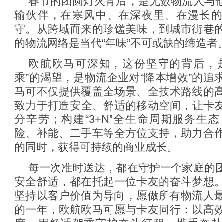
春节的团圆灯火背后，是无数物流人与
输伙伴，在寒风中、在深夜里、在漫长
守。从跨域而来的珍馐美味，到城市街巷
的物流网络是当代“年味”不可或缺的缔造者
欧航欧马可深知，这份坚守的背后，
乘”的渴望，是物流企业对“降本增效”的追
马可不仅提供覆盖全场景、全技术路线的
致力于打造‌安全、舒适的移动空间‌，让卡
分辛劳；构建‌“3+N”全生命周期服务生
险、补能、二手车等全方位支持，助力合
的同时，获得可持续的商业成长。
每一次准时送达，都在守护一个家庭的
安全舒适，都在托起一位卡友的奋斗梦想
坚持以客户价值为导向，愿做所有物流人最
的一年，欧航欧马可愿与卡友同行：以高