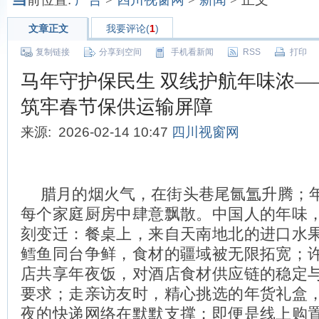
文章正文
我要评论(
1
)
复制链接
分享到空间
手机看新闻
RSS
打印
马年守护保民生 双线护航年味浓—
筑牢春节保供运输屏障
来源: 2026-02-14 10:47
四川视窗网
‌腊月的烟火气，在街头巷尾氤氲升腾；
每个家庭厨房中肆意飘散。中国人的年味
刻变迁：餐桌上，来自天南地北的进口水
鳕鱼同台争鲜，食材的疆域被无限拓宽；
店共享年夜饭，对酒店食材供应链的稳定
要求；走亲访友时，精心挑选的年货礼盒
夜的快递网络在默默支撑；即便是线上购