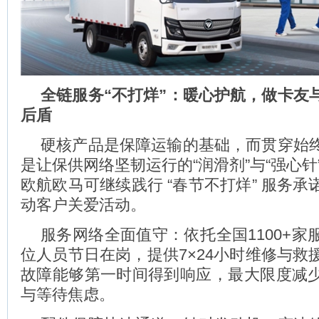
全
链服务
“
不打烊
”
：暖心护航，做卡友
后盾
硬核产品是保障运输的基础，而贯穿始
是让保供网络坚韧运行的“润滑剂”与“强心针”
欧航欧马可继续践行 ‌“春节不打烊”‌ 服务
动客户关爱活动。
服务网络全面值守：依托‌全国1100+家
位人员节日在岗，提供7×24小时维修与救
故障能够第一时间得到响应‌，最大限度减
与等待焦虑。