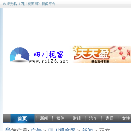
欢迎光临《四川视窗网》新闻平台
首页
新闻
娱体
财经
汽车
家居
女性
当
前位置:
广告
>
四川视窗网
>
新闻
> 正文