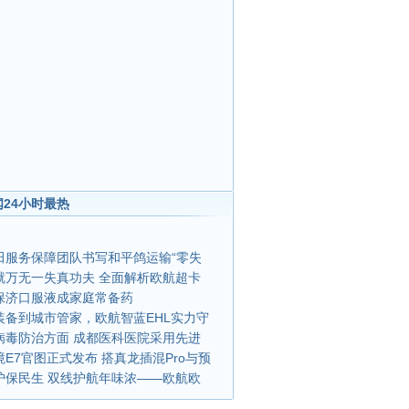
24小时最热
田服务保障团队书写和平鸽运输“零失
就万无一失真功夫 全面解析欧航超卡
保济口服液成家庭常备药
装备到城市管家，欧航智蓝EHL实力守
V病毒防治方面 成都医科医院采用先进
E7官图正式发布 搭真龙插混Pro与预
护保民生 双线护航年味浓——欧航欧