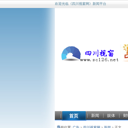
欢迎光临《四川视窗网》新闻平台
首页
新闻
娱体
财
当
前位置:
广告
>
四川视窗网
>
新闻
> 正文