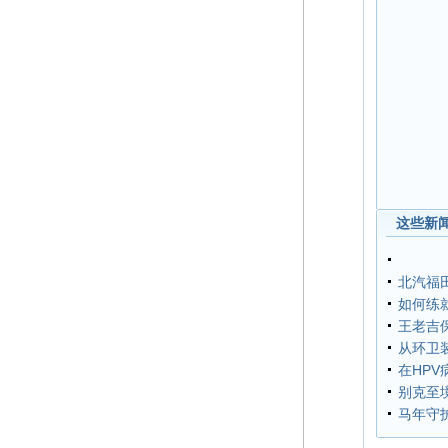
这些新闻
北汽福
如何练
王老吉
从环卫
在HP
别克至境
马年守